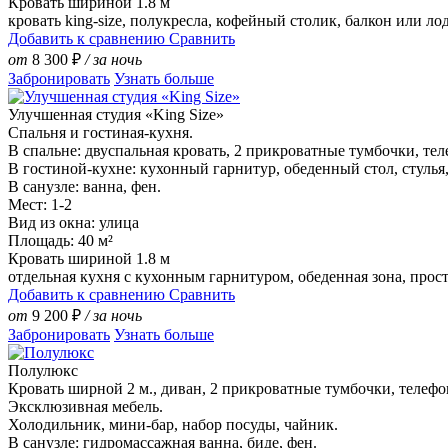
Кровать шириной 1.8 м
кровать king-size, полукресла, кофейный столик, балкон или л
Добавить к сравнению
Сравнить
от
8 300
₽
/ за ночь
Забронировать
Узнать больше
Улучшенная студия «King Size»
Спальня и гостиная-кухня.
В спальне: двуспальная кровать, 2 прикроватные тумбочки, теле
В гостиной-кухне: кухонный гарнитур, обеденный стол, стулья
В санузле: ванна, фен.
Мест: 1-2
Вид из окна: улица
Площадь: 40 м²
Кровать шириной 1.8 м
отдельная кухня с кухонным гарнитуром, обеденная зона, прос
Добавить к сравнению
Сравнить
от
9 200
₽
/ за ночь
Забронировать
Узнать больше
Полулюкс
Кровать ширной 2 м., диван, 2 прикроватные тумбочки, телефон,
Эксклюзивная мебель.
Холодильник, мини-бар, набор посуды, чайник.
В санузле: гидромассажная ванна, биде, фен.